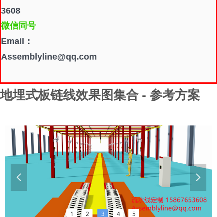
3608
微信同号
Email：
Assemblyline@qq.com
地埋式板链线效果图集合 - 参考方案
넳
넲
1
2
3
4
5