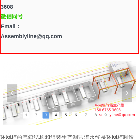
3608
微信同号
Email：
Assemblyline@qq.com
넳
넲
1
2
3
4
5
6
7
8
9
环网柜的气箱结构和组装生产测试流水线是环网柜制造