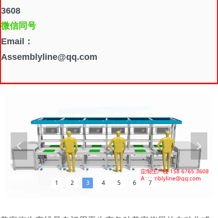
3608
微信同号
Email：
Assemblyline@qq.com
넳
넲
1
2
3
4
5
6
7