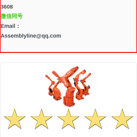
3608
微信同号
Email：
Assemblyline@qq.com