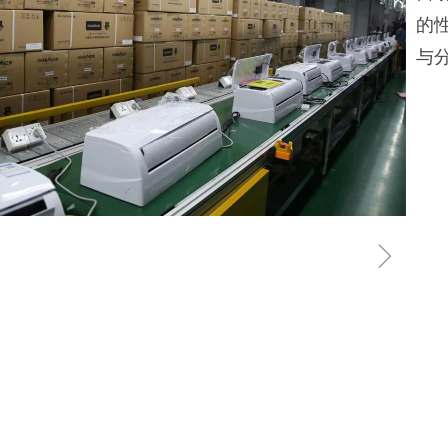
的
与
ꁇ