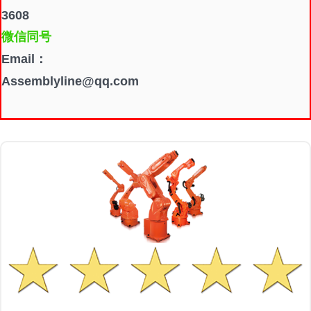
3608
微信同号
Email：
Assemblyline@qq.com