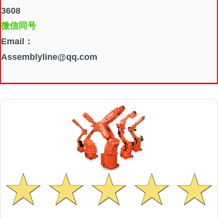
3608
微信同号
Email：
Assemblyline@qq.com