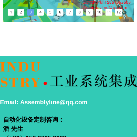
1
2
3
4
5
6
7
8
9
10
11
12
Email: Assemblyline@qq.com
自动化设备定制咨询：
潘 先生