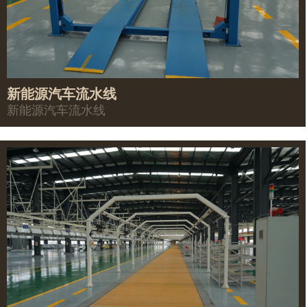
新能源汽车流水线
新能源汽车流水线