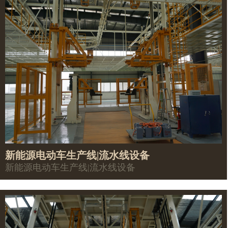
新能源电动车生产线|流水线设备
新能源电动车生产线|流水线设备