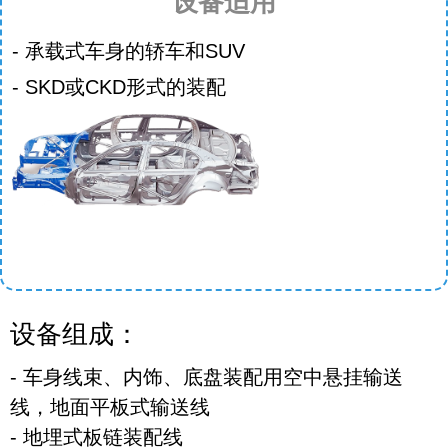
设备适用
- 承载式车身的轿车和SUV
- SKD或CKD形式的装配
设备组成：
- 车身线束、内饰、底盘装配用空中悬挂输送
线，地面平板式输送线
- 地埋式板链装配线