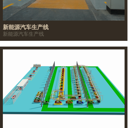
新能源汽车生产线
新能源汽车生产线