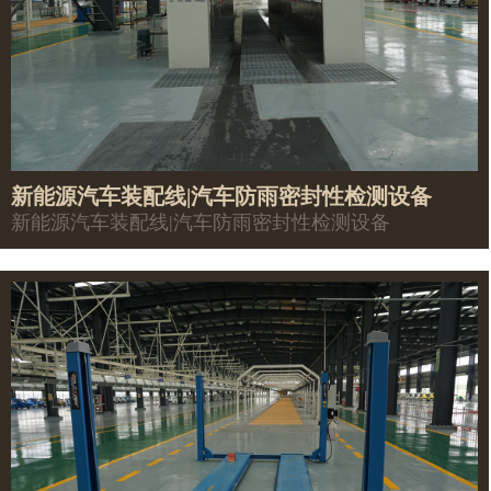
新能源汽车装配线|汽车防雨密封性检测设备
新能源汽车装配线|汽车防雨密封性检测设备