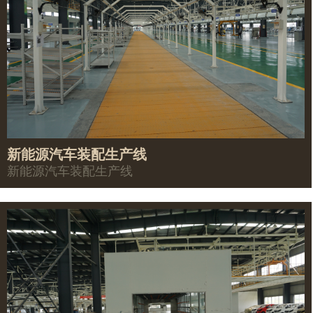
新能源汽车装配生产线
新能源汽车装配生产线