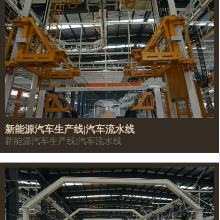
新能源汽车生产线|汽车流水线
新能源汽车生产线|汽车流水线