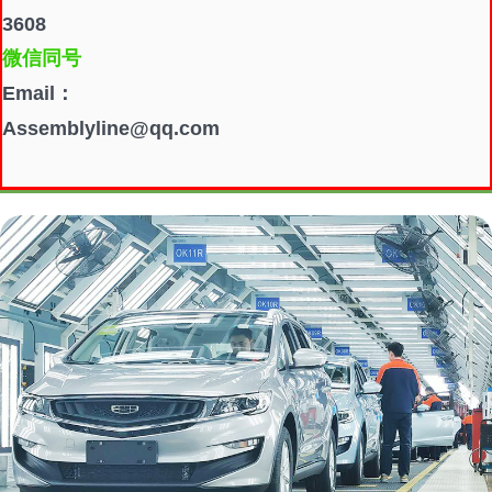
3608
微信同号
Email：
Assemblyline@qq.com